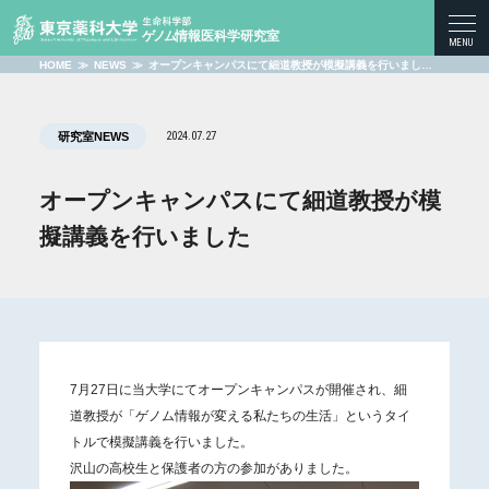
togg
MENU
navi
HOME
≫
NEWS
≫
オープンキャンパスにて細道教授が模擬講義を行いまし…
2024.07.27
研究室NEWS
オープンキャンパスにて細道教授が模
擬講義を行いました
7月27日に当大学にてオープンキャンパスが開催され、細
道教授が「ゲノム情報が変える私たちの生活」というタイ
トルで模擬講義を行いました。
沢山の高校生と保護者の方の参加がありました。